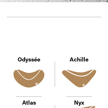
Odyssée
Achille
Atlas
Nyx